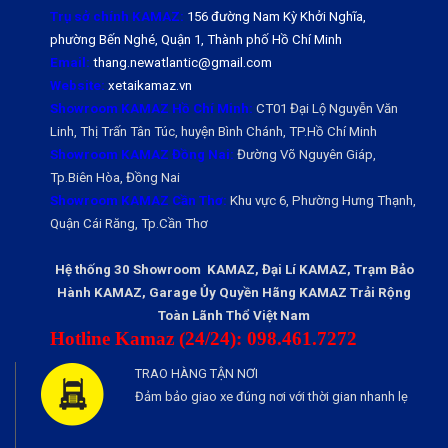
Trụ sở chính KAMAZ:
156 đường Nam Kỳ Khởi Nghĩa,
phường Bến Nghé, Quận 1, Thành phố Hồ Chí Minh
Email:
thang.newatlantic@gmail.com
Website:
xetaikamaz.vn
Showroom KAMAZ Hồ Chí Minh:
CT01 Đại Lộ Nguyễn Văn
Linh, Thị Trấn Tân Túc, huyện Bình Chánh, TP.Hồ Chí Minh
Showroom KAMAZ Đồng Nai:
Đường Võ Nguyên Giáp,
Tp.Biên Hòa, Đồng Nai
Showroom KAMAZ Cần Thơ:
Khu vực 6, Phường Hưng Thạnh,
Quận Cái Răng, Tp.Cần Thơ
Hệ thống 30 Showroom KAMAZ, Đại Lí KAMAZ, Trạm Bảo
Hành KAMAZ, Garage Ủy Quyền Hãng KAMAZ Trải Rộng
Toàn Lãnh Thổ Việt Nam
Hotline Kamaz (24/24): 098.461.7272
TRAO HÀNG TẬN NƠI
Đảm bảo giao xe đúng nơi với thời gian nhanh lẹ