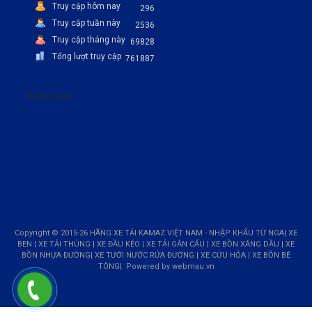
Truy cập hôm nay
296
Truy cập tuần này
2536
Truy cập tháng này
69828
Tổng lượt truy cập
761887
Pdflist.com
Copyright © 2015-26 HÃNG XE TẢI KAMAZ VIỆT NAM - NHẬP KHẨU TỪ NGA| XE
BEN | XE TẢI THÙNG | XE ĐẦU KÉO | XE TẢI GẮN CẨU | XE BỒN XĂNG DẦU | XE
BỒN NHỰA ĐƯỜNG| XE TƯỚI NƯỚC RỬA ĐƯỜNG | XE CỨU HỎA | XE BỒN BÊ
TÔNG|. Powered by
webmau.vn