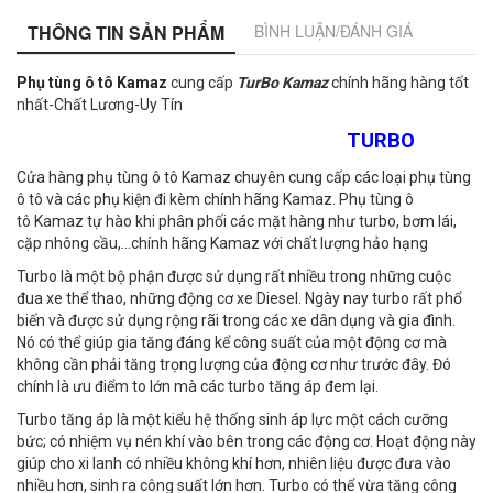
THÔNG TIN SẢN PHẨM
BÌNH LUẬN/ĐÁNH GIÁ
Phụ tùng ô tô Kamaz
cung cấp
TurBo
Kamaz
chính hãng hàng tốt
nhất-Chất Lương-Uy Tín
TURBO
Cửa hàng phụ tùng ô tô Kamaz chuyên cung cấp các loại phụ tùng
ô tô và các phụ kiện đi kèm chính hãng Kamaz. Phụ tùng ô
tô Kamaz tự hào khi phân phối các mặt hàng như turbo, bơm lái,
cặp nhông cầu,…chính hãng Kamaz với chất lượng hảo hạng
Turbo là một bộ phận được sử dụng rất nhiều trong những cuộc
đua xe thể thao, những động cơ xe Diesel. Ngày nay turbo rất phổ
biến và được sử dụng rộng rãi trong các xe dân dụng và gia đình.
Nó có thể giúp gia tăng đáng kể công suất của một động cơ mà
không cần phải tăng trọng lượng của động cơ như trước đây. Đó
chính là ưu điểm to lớn mà các turbo tăng áp đem lại.
Turbo tăng áp là một kiểu hệ thống sinh áp lực một cách cưỡng
bức; có nhiệm vụ nén khí vào bên trong các động cơ. Hoạt động này
giúp cho xi lanh có nhiều không khí hơn, nhiên liệu được đưa vào
nhiều hơn, sinh ra công suất lớn hơn. Turbo có thể vừa tăng công