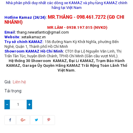
Nhà phân phối duy nhất các dòng xe KAMAZ và phụ tùng KAMAZ chính
hãng tại Việt Nam
MR.THẮNG - 098.461.7272 (GĐ CHI
Hotline Kamaz (24/24):
NHÁNH)
MR.LÂM - 0938.197.015 (NVKD)
Email:
thang.newatlantic@gmail.com
Website:
xetaikamaz.vn
Trụ sở chính KAMAZ:
156 đường Nam Kỳ Khởi Nghĩa, phường Bến
Nghé, Quận 1, Thành phố Hồ Chí Minh
Showroom KAMAZ Hồ Chí Minh:
CT01 Đại Lộ Nguyễn Văn Linh, Thị
Trấn Tân Túc, huyện Bình Chánh, TP.Hồ Chí Minh (Gần cầu vượt NVL).
Hệ thống 30 Showroom KAMAZ, Đại Lí KAMAZ, Trạm Bảo Hành
KAMAZ, Garage Ủy Quyền Hãng KAMAZ Trãi Rộng Toàn Lãnh Thổ
Việt Nam.
Giá:
Liên hệ
Tải trọng:
−
+