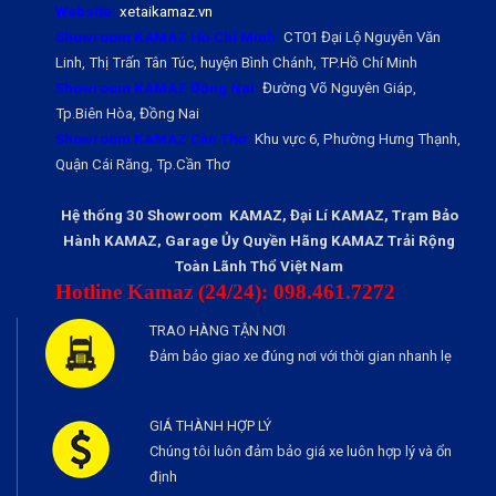
Website:
xetaikamaz.vn
Showroom KAMAZ Hồ Chí Minh:
CT01 Đại Lộ Nguyễn Văn
Linh, Thị Trấn Tân Túc, huyện Bình Chánh, TP.Hồ Chí Minh
Showroom KAMAZ Đồng Nai:
Đường Võ Nguyên Giáp,
Tp.Biên Hòa, Đồng Nai
Showroom KAMAZ Cần Thơ:
Khu vực 6, Phường Hưng Thạnh,
Quận Cái Răng, Tp.Cần Thơ
Hệ thống 30 Showroom KAMAZ, Đại Lí KAMAZ, Trạm Bảo
Hành KAMAZ, Garage Ủy Quyền Hãng KAMAZ Trải Rộng
Toàn Lãnh Thổ Việt Nam
Hotline Kamaz (24/24): 098.461.7272
TRAO HÀNG TẬN NƠI
Đảm bảo giao xe đúng nơi với thời gian nhanh lẹ
GIÁ THÀNH HỢP LÝ
Chúng tôi luôn đảm bảo giá xe luôn hợp lý và ổn
định