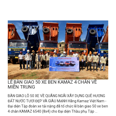
LỄ BÀN GIAO 50 XE BEN KAMAZ 4 CHÂN VỀ
MIỀN TRUNG
BÀN GIAO LÔ 50 XE VỀ QUÃNG NGÃI XÂY DỰNG QUÊ HƯƠNG
ĐẤT NƯỚC TƯƠI ĐẸP VÀ GIÀU MẠNH Hãng Kamaz Việt Nam -
Đại diện Tập đoàn xe tải nặng đã tổ chức lễ bàn giao 50 xe ben
4 chân KAMAZ 6540 (8x4) cho Đại diện Thầu phụ Tập ...