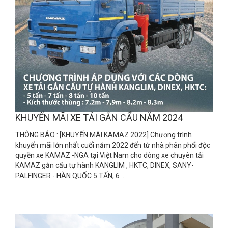
KHUYẾN MÃI XE TẢI GẮN CẨU NĂM 2024
THÔNG BÁO : [KHUYẾN MÃI KAMAZ 2022] Chương trình
khuyến mãi lớn nhất cuối năm 2022 đến từ nhà phân phối độc
quyền xe KAMAZ -NGA tại Việt Nam cho dòng xe chuyên tải
KAMAZ gắn cẩu tự hành KANGLIM , HKTC, DINEX, SANY-
PALFINGER - HÀN QUỐC 5 TẤN, 6 ...