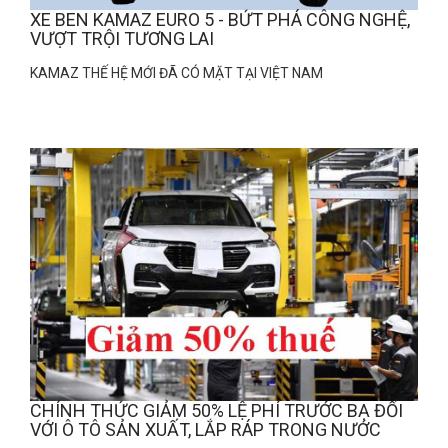
XE BEN KAMAZ EURO 5 - BỨT PHÁ CÔNG NGHỆ,
VƯỢT TRỘI TƯƠNG LAI
KAMAZ THẾ HỆ MỚI ĐÃ CÓ MẶT TẠI VIỆT NAM
CHÍNH THỨC GIẢM 50% LỆ PHÍ TRƯỚC BẠ ĐỐI
VỚI Ô TÔ SẢN XUẤT, LẮP RÁP TRONG NƯỚC