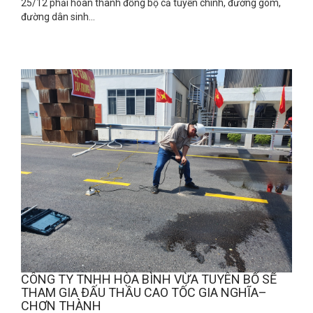
25/12 phải hoàn thành đồng bộ cả tuyến chính, đường gom,
đường dân sinh...
CÔNG TY TNHH HÒA BÌNH VỪA TUYÊN BỐ SẼ
THAM GIA ĐẤU THẦU CAO TỐC GIA NGHĨA–
CHƠN THÀNH