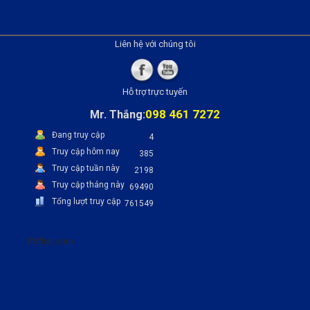
Liên hệ với chúng tôi
Hỗ trợ trực tuyến
098 461 7272
Mr. Thắng:
Đang truy cập
4
Truy cập hôm nay
385
Truy cập tuần này
2198
Truy cập tháng này
69490
Tổng lượt truy cập
761549
Pdflist.com