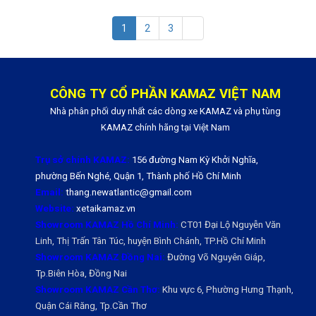
1
2
3
CÔNG TY CỔ PHẦN KAMAZ VIỆT NAM
Nhà phân phối duy nhất các dòng xe KAMAZ và phụ tùng
KAMAZ chính hãng tại Việt Nam
Trụ sở chính KAMAZ:
156 đường Nam Kỳ Khởi Nghĩa,
phường Bến Nghé, Quận 1, Thành phố Hồ Chí Minh
Email:
thang.newatlantic@gmail.com
Website:
xetaikamaz.vn
Showroom KAMAZ Hồ Chí Minh:
CT01 Đại Lộ Nguyễn Văn
Linh, Thị Trấn Tân Túc, huyện Bình Chánh, TP.Hồ Chí Minh
Showroom KAMAZ Đồng Nai:
Đường Võ Nguyên Giáp,
Tp.Biên Hòa, Đồng Nai
Showroom KAMAZ Cần Thơ:
Khu vực 6, Phường Hưng Thạnh,
Quận Cái Răng, Tp.Cần Thơ