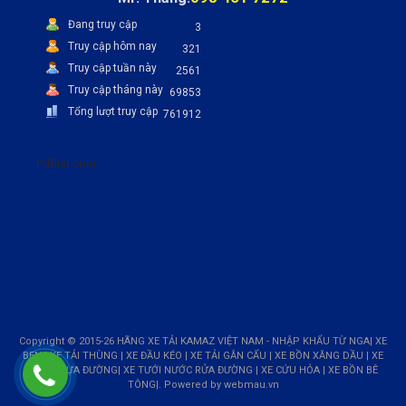
Đang truy cập
3
Truy cập hôm nay
321
Truy cập tuần này
2561
Truy cập tháng này
69853
Tổng lượt truy cập
761912
Pdflist.com
Copyright © 2015-26 HÃNG XE TẢI KAMAZ VIỆT NAM - NHẬP KHẨU TỪ NGA| XE
BEN | XE TẢI THÙNG | XE ĐẦU KÉO | XE TẢI GẮN CẨU | XE BỒN XĂNG DẦU | XE
BỒN NHỰA ĐƯỜNG| XE TƯỚI NƯỚC RỬA ĐƯỜNG | XE CỨU HỎA | XE BỒN BÊ
TÔNG|. Powered by
webmau.vn