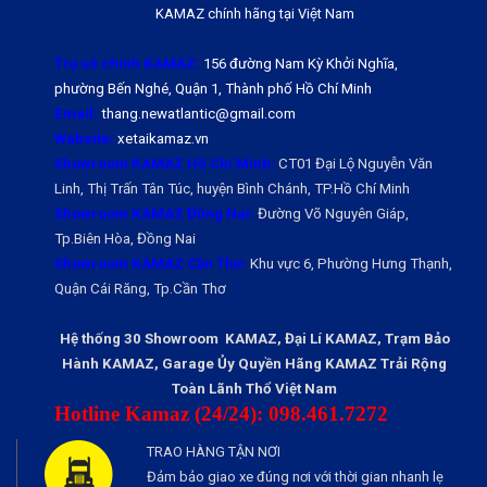
KAMAZ chính hãng tại Việt Nam
Trụ sở chính KAMAZ:
156 đường Nam Kỳ Khởi Nghĩa,
phường Bến Nghé, Quận 1, Thành phố Hồ Chí Minh
Email:
thang.newatlantic@gmail.com
Website:
xetaikamaz.vn
Showroom KAMAZ Hồ Chí Minh:
CT01 Đại Lộ Nguyễn Văn
Linh, Thị Trấn Tân Túc, huyện Bình Chánh, TP.Hồ Chí Minh
Showroom KAMAZ Đồng Nai:
Đường Võ Nguyên Giáp,
Tp.Biên Hòa, Đồng Nai
Showroom KAMAZ Cần Thơ:
Khu vực 6, Phường Hưng Thạnh,
Quận Cái Răng, Tp.Cần Thơ
Hệ thống 30 Showroom KAMAZ, Đại Lí KAMAZ, Trạm Bảo
Hành KAMAZ, Garage Ủy Quyền Hãng KAMAZ Trải Rộng
Toàn Lãnh Thổ Việt Nam
Hotline Kamaz (24/24): 098.461.7272
TRAO HÀNG TẬN NƠI
Đảm bảo giao xe đúng nơi với thời gian nhanh lẹ