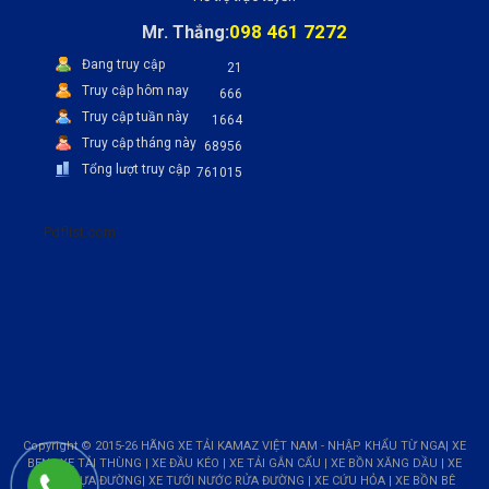
098 461 7272
Mr. Thắng:
Đang truy cập
21
Truy cập hôm nay
666
Truy cập tuần này
1664
Truy cập tháng này
68956
Tổng lượt truy cập
761015
Pdflist.com
Copyright © 2015-26 HÃNG XE TẢI KAMAZ VIỆT NAM - NHẬP KHẨU TỪ NGA| XE
BEN | XE TẢI THÙNG | XE ĐẦU KÉO | XE TẢI GẮN CẨU | XE BỒN XĂNG DẦU | XE
BỒN NHỰA ĐƯỜNG| XE TƯỚI NƯỚC RỬA ĐƯỜNG | XE CỨU HỎA | XE BỒN BÊ