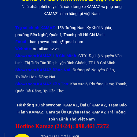
Nhà phân phối duy nhất các dòng xe KAMAZ và phụ tùng
KAMAZ chính hãng tại Việt Nam
Trụ sở chính KAMAZ:
156 đường Nam Kỳ Khởi Nghĩa,
phường Bến Nghé, Quận 1, Thành phố Hồ Chí Minh
Email:
thang.newatlantic@gmail.com
Website:
xetaikamaz.vn
Showroom KAMAZ Hồ Chí Minh:
CT01 Đại Lộ Nguyễn Văn
Linh, Thị Trấn Tân Túc, huyện Bình Chánh, TP.Hồ Chí Minh
Showroom KAMAZ Đồng Nai:
Đường Võ Nguyên Giáp,
Tp.Biên Hòa, Đồng Nai
Showroom KAMAZ Cần Thơ:
Khu vực 6, Phường Hưng Thạnh,
Quận Cái Răng, Tp.Cần Thơ
Hệ thống 30 Showroom KAMAZ, Đại Lí KAMAZ, Trạm Bảo
Hành KAMAZ, Garage Ủy Quyền Hãng KAMAZ Trải Rộng
Toàn Lãnh Thổ Việt Nam
Hotline Kamaz (24/24): 098.461.7272
TRAO HÀNG TẬN NƠI