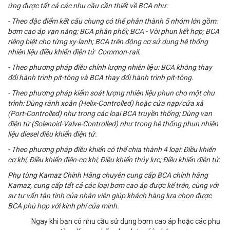
ứng được tất cả các nhu cầu cần thiết về BCA như:
- Theo đặc điểm kết cấu chung có thể phân thành 5 nhóm lớn gồm:
bơm cao áp vạn năng; BCA phân phối; BCA - Vòi phun kết hợp; BCA
riêng biệt cho từng xy-lanh; BCA trên động cơ sử dụng hệ thống
nhiên liệu điều khiển điện tử Common-rail.
- Theo phương pháp điều chỉnh lượng nhiên liệu: BCA không thay
đổi hành trình pít-tông và BCA thay đổi hành trình pít-tông.
- Theo phương pháp kiểm soát lượng nhiên liệu phun cho một chu
trình: Dùng rãnh xoắn (Helix-Controlled) hoặc cửa nạp/cửa xả
(Port-Controlled) như trong các loại BCA truyền thống; Dùng van
điện từ (Solenoid-Valve-Controlled) như trong hệ thống phun nhiên
liệu diesel điều khiển điện tử.
- Theo phương pháp điều khiển có thể chia thành 4 loại: Điều khiển
cơ khí, Điều khiển điện-cơ khí; Điều khiển thủy lực; Điều khiển điện tử.
Phụ tùng Kamaz Chính Hãng
chuyên cung cấp BCA chính hãng
Kamaz, cung cấp tất cả các loại bơm cao áp được kể trên, cùng với
sự tư vấn tận tình của nhân viên giúp khách hàng lựa chọn được
BCA phù hợp với kinh phí của mình.
Ngay khi bạn có nhu cầu sử dụng bơm cao áp hoặc các phụ