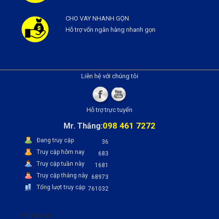
CHO VAY NHANH GỌN
Hỗ trợ vốn ngân hàng nhanh gọn
Liên hệ với chúng tôi
Hỗ trợ trực tuyến
098 461 7272
Mr. Thắng:
Đang truy cập
36
Truy cập hôm nay
683
Truy cập tuần này
1681
Truy cập tháng này
68973
Tổng lượt truy cập
761032
Pdflist.com