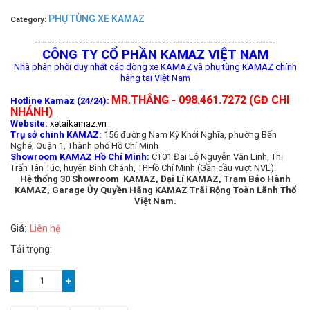
PHỤ TÙNG XE KAMAZ
Category:
----------------------------------------------------------------------
CÔNG TY CỔ PHẦN KAMAZ VIỆT NAM
Nhà phân phối duy nhất các dòng xe KAMAZ và phụ tùng KAMAZ chính
hãng tại Việt Nam
MR.THẮNG - 098.461.7272 (GĐ CHI
Hotline Kamaz (24/24):
NHÁNH)
Website:
xetaikamaz.vn
Trụ sở chính KAMAZ:
156 đường Nam Kỳ Khởi Nghĩa, phường Bến
Nghé, Quận 1, Thành phố Hồ Chí Minh
Showroom KAMAZ Hồ Chí Minh:
CT01 Đại Lộ Nguyễn Văn Linh, Thị
Trấn Tân Túc, huyện Bình Chánh, TP.Hồ Chí Minh (Gần cầu vượt NVL).
Hệ thống 30 Showroom KAMAZ, Đại Lí KAMAZ, Trạm Bảo Hành
KAMAZ, Garage Ủy Quyền Hãng KAMAZ Trãi Rộng Toàn Lãnh Thổ
Việt Nam.
Giá:
Liên hệ
Tải trọng:
−
+