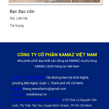
Bạc đạc côn
Giá:
Liên hệ
Tải trọng:
CÔNG TY CỔ PHẦN KAMAZ VIỆT NAM
Nhà phân phối duy nhất các dòng xe KAMAZ và phụ tùng
KAMAZ chính hãng tại Việt Nam
Trụ sở chính KAMAZ:
156 đường Nam Kỳ Khởi Nghĩa,
phường Bến Nghé, Quận 1, Thành phố Hồ Chí Minh
Email:
thang.newatlantic@gmail.com
Website:
xetaikamaz.vn
Showroom KAMAZ Hồ Chí Minh:
CT01 Đại Lộ Nguyễn Văn
Linh, Thị Trấn Tân Túc, huyện Bình Chánh, TP.Hồ Chí Minh