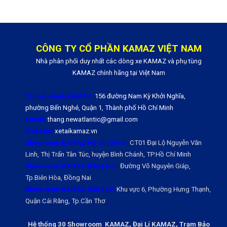
CÔNG TY CỔ PHẦN KAMAZ VIỆT NAM
Nhà phân phối duy nhất các dòng xe KAMAZ và phụ tùng
KAMAZ chính hãng tại Việt Nam
Trụ sở chính KAMAZ:
156 đường Nam Kỳ Khởi Nghĩa,
phường Bến Nghé, Quận 1, Thành phố Hồ Chí Minh
Email:
thang.newatlantic@gmail.com
Website:
xetaikamaz.vn
Showroom KAMAZ Hồ Chí Minh:
CT01 Đại Lộ Nguyễn Văn
Linh, Thị Trấn Tân Túc, huyện Bình Chánh, TP.Hồ Chí Minh
Showroom KAMAZ Đồng Nai:
Đường Võ Nguyên Giáp,
Tp.Biên Hòa, Đồng Nai
Showroom KAMAZ Cần Thơ:
Khu vực 6, Phường Hưng Thạnh,
Quận Cái Răng, Tp.Cần Thơ
Hệ thống 30 Showroom KAMAZ, Đại Lí KAMAZ, Trạm Bảo