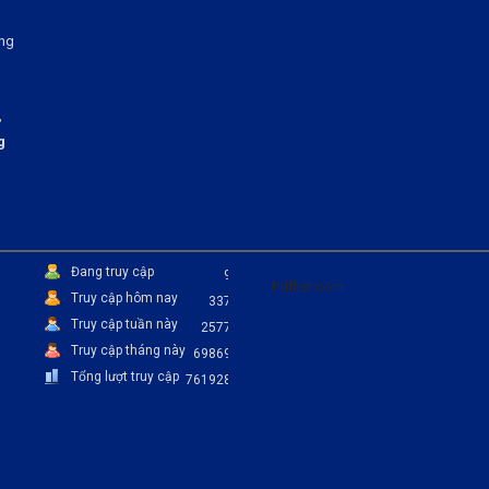
ng
,
g
Đang truy cập
9
Pdflist.com
Truy cập hôm nay
337
Truy cập tuần này
2577
Truy cập tháng này
69869
Tổng lượt truy cập
761928