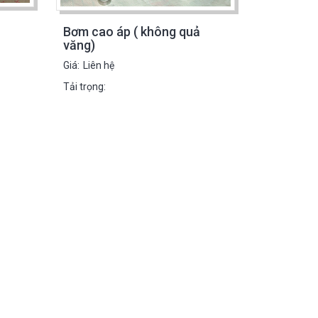
Bơm cao áp ( không quả
Bơm trợ l
văng)
Giá:
Liên hệ
Giá:
Liên hệ
Tải trọng:
Tải trọng: