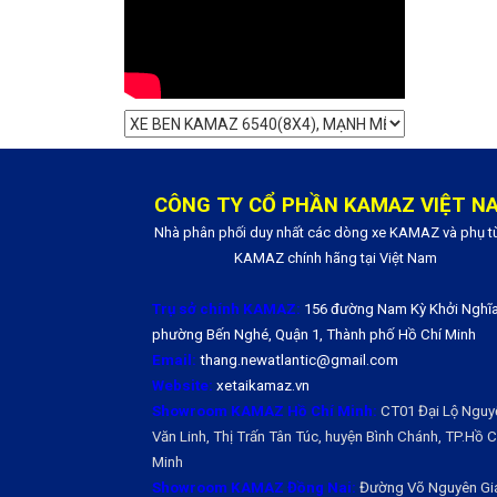
CÔNG TY CỔ PHẦN KAMAZ VIỆT N
Nhà phân phối duy nhất các dòng xe KAMAZ và phụ t
KAMAZ chính hãng tại Việt Nam
Trụ sở chính KAMAZ:
156 đường Nam Kỳ Khởi Nghĩa
phường Bến Nghé, Quận 1, Thành phố Hồ Chí Minh
Email:
thang.newatlantic@gmail.com
Website:
xetaikamaz.vn
Showroom KAMAZ Hồ Chí Minh:
CT01 Đại Lộ Nguy
Văn Linh, Thị Trấn Tân Túc, huyện Bình Chánh, TP.Hồ Ch
Minh
Showroom KAMAZ Đồng Nai:
Đường Võ Nguyên Gi