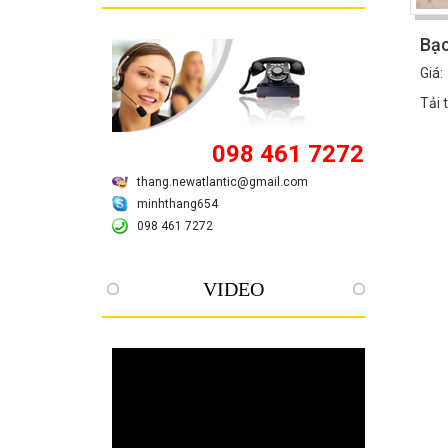
Bạc
Giá:
Tải 
098 461 7272
thang.newatlantic@gmail.com
minhthang654
098 461 7272
VIDEO