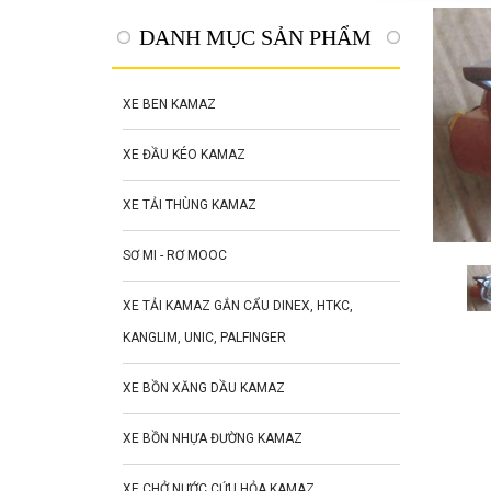
DANH MỤC SẢN PHẨM
XE BEN KAMAZ
XE ĐẦU KÉO KAMAZ
XE TẢI THÙNG KAMAZ
SƠ MI - RƠ MOOC
XE TẢI KAMAZ GẮN CẨU DINEX, HTKC,
KANGLIM, UNIC, PALFINGER
XE BỒN XĂNG DẦU KAMAZ
XE BỒN NHỰA ĐƯỜNG KAMAZ
XE CHỞ NƯỚC CỨU HỎA KAMAZ