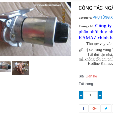
CÔNG TÁC NG
PHỤ TÙNG 
Category:
Công t
Trang chủ:
phân phối duy nh
KAMAZ chính hãng
Thủ tục vay vốn
giá trị xe trong vòng
Lái thử tận nhà, 
mà không tốn chi phí
Hotline Kamaz
Giá:
Liên hệ
Tải trọng:
−
+