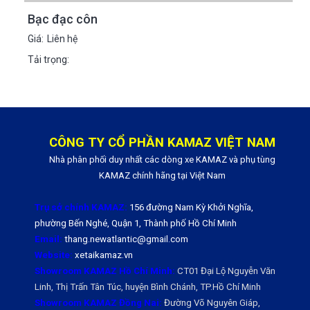
Bạc đạc côn
Giá:
Liên hệ
Tải trọng:
CÔNG TY CỔ PHẦN KAMAZ VIỆT NAM
Nhà phân phối duy nhất các dòng xe KAMAZ và phụ tùng
KAMAZ chính hãng tại Việt Nam
Trụ sở chính KAMAZ:
156 đường Nam Kỳ Khởi Nghĩa,
phường Bến Nghé, Quận 1, Thành phố Hồ Chí Minh
Email:
thang.newatlantic@gmail.com
Website:
xetaikamaz.vn
Showroom KAMAZ Hồ Chí Minh:
CT01 Đại Lộ Nguyễn Văn
Linh, Thị Trấn Tân Túc, huyện Bình Chánh, TP.Hồ Chí Minh
Showroom KAMAZ Đồng Nai:
Đường Võ Nguyên Giáp,