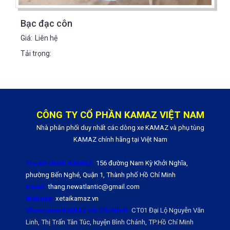
Bạc đạc côn
Giá:
Liên hệ
Tải trọng:
CÔNG TY CỔ PHẦN KAMAZ VIỆT NAM
Nhà phân phối duy nhất các dòng xe KAMAZ và phụ tùng
KAMAZ chính hãng tại Việt Nam
Trụ sở chính KAMAZ:
156 đường Nam Kỳ Khởi Nghĩa,
phường Bến Nghé, Quận 1, Thành phố Hồ Chí Minh
Email:
thang.newatlantic@gmail.com
Website:
xetaikamaz.vn
Showroom KAMAZ Hồ Chí Minh:
CT01 Đại Lộ Nguyễn Văn
Linh, Thị Trấn Tân Túc, huyện Bình Chánh, TP.Hồ Chí Minh