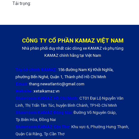
Tải trọng:
CÔNG TY CỔ PHẦN KAMAZ VIỆT NAM
Nhà phân phối duy nhất các dòng xe KAMAZ và phụ tùng
KAMAZ chính hãng tại Việt Nam
Trụ sở chính KAMAZ:
156 đường Nam Kỳ Khởi Nghĩa,
phường Bến Nghé, Quận 1, Thành phố Hồ Chí Minh
Email:
thang.newatlantic@gmail.com
Website:
xetaikamaz.vn
Showroom KAMAZ Hồ Chí Minh:
CT01 Đại Lộ Nguyễn Văn
Linh, Thị Trấn Tân Túc, huyện Bình Chánh, TP.Hồ Chí Minh
Showroom KAMAZ Đồng Nai:
Đường Võ Nguyên Giáp,
Tp.Biên Hòa, Đồng Nai
Showroom KAMAZ Cần Thơ:
Khu vực 6, Phường Hưng Thạnh,
Quận Cái Răng, Tp.Cần Thơ