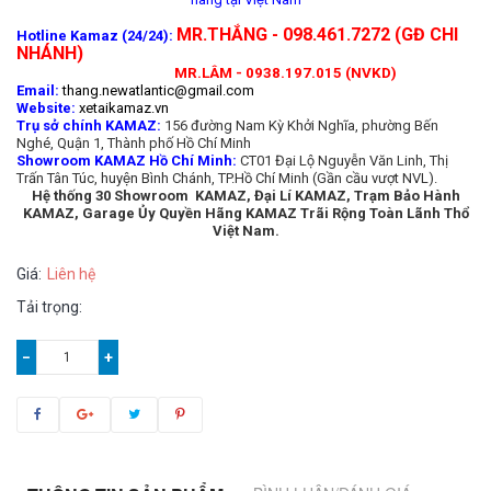
MR.THẮNG - 098.461.7272 (GĐ CHI
Hotline Kamaz (24/24):
NHÁNH)
MR.LÂM - 0938.197.015 (NVKD)
Email:
thang.newatlantic@gmail.com
Website:
xetaikamaz.vn
Trụ sở chính KAMAZ:
156 đường Nam Kỳ Khởi Nghĩa, phường Bến
Nghé, Quận 1, Thành phố Hồ Chí Minh
Showroom KAMAZ Hồ Chí Minh:
CT01 Đại Lộ Nguyễn Văn Linh, Thị
Trấn Tân Túc, huyện Bình Chánh, TP.Hồ Chí Minh (Gần cầu vượt NVL).
Hệ thống 30 Showroom KAMAZ, Đại Lí KAMAZ, Trạm Bảo Hành
KAMAZ, Garage Ủy Quyền Hãng KAMAZ Trãi Rộng Toàn Lãnh Thổ
Việt Nam.
Giá:
Liên hệ
Tải trọng:
−
+