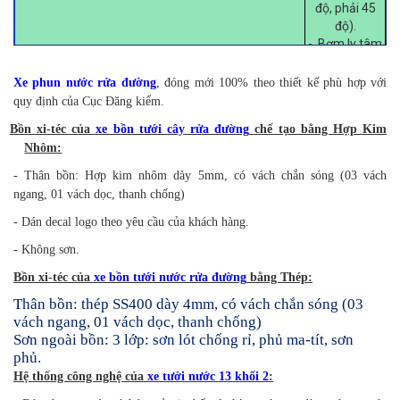
độ, phải 45
độ).
- Bơm ly tâm
thương hiệu
Ebera, mới
Xe phun nước rửa đường
, đóng mới 100% theo thiết kế phù hợp với
Hệ thống công nghệ
100%. Lưu
quy định của Cục Đăng kiểm.
lượng
Bồn xi-téc của
xe bồn tưới cây rửa đường
chế tạo bằng Hợp Kim
30m3/h, cột
Nhôm:
áp 40m. (Bao
gồm PTO).
- Thân bồn: Hợp kim nhôm dày 5mm, có vách chắn sóng (03 vách
Chứng nhận
ngang, 01 vách dọc, thanh chống)
nguồn gốc và
- Dán decal logo theo yêu cầu của khách hàng.
xuất xứ (bản
sao y đơn vị
- Không sơn.
nhập khẩu).
- Súng phun
Bồn xi-téc của
xe bồn tưới nước rửa đường
bằng Thép:
nước chuyên
Thân bồn: thép SS400 dày 4mm, có vách chắn sóng (03
dụng, trục
vách ngang, 01 vách dọc, thanh chống)
xoay 180 độ
Sơn ngoài bồn: 3 lớp: sơn lót chống rỉ, phủ ma-tít, sơn
bố trí trên sàn
phủ.
thao tác phía
Hệ thống công nghệ của
xe tưới nước 13 khối 2
:
sau xi-téc,