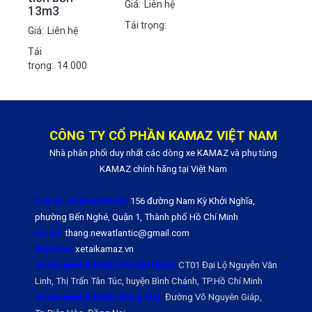
Giá:
Liên hệ
13m3
Tải trọng:
Giá:
Liên hệ
Tải
trọng:
14.000
CÔNG TY CỔ PHẦN KAMAZ VIỆT NAM
Nhà phân phối duy nhất các dòng xe KAMAZ và phụ tùng
KAMAZ chính hãng tại Việt Nam
Trụ sở chính KAMAZ:
156 đường Nam Kỳ Khởi Nghĩa,
phường Bến Nghé, Quận 1, Thành phố Hồ Chí Minh
Email:
thang.newatlantic@gmail.com
Website:
xetaikamaz.vn
Showroom KAMAZ Hồ Chí Minh:
CT01 Đại Lộ Nguyễn Văn
Linh, Thị Trấn Tân Túc, huyện Bình Chánh, TP.Hồ Chí Minh
Showroom KAMAZ Đồng Nai:
Đường Võ Nguyên Giáp,