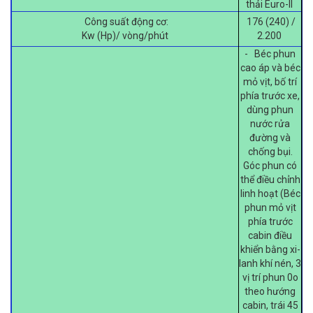
thải Euro-II
Công suất động cơ:
176 (240) /
Kw (Hp)/ vòng/phút
2.200
- Béc phun
cao áp và béc
mỏ vịt, bố trí
phía trước xe,
dùng phun
nước rửa
đường và
chống bụi.
Góc phun có
thể điều chỉnh
linh hoạt (Béc
phun mỏ vịt
phía trước
cabin điều
khiển bằng xi-
lanh khí nén, 3
vị trí phun 0o
theo hướng
cabin, trái 45