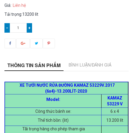
Giá:
Liên hệ
Tải trọng:13200 lít
−
+
THÔNG TIN SẢN PHẨM
BÌNH LUẬN/ĐÁNH GIÁ
XE TƯỚI NƯỚC RỬA ĐƯỜNG KAMAZ 53229V.2017
(6x4)-13.200LÍT-2020
KAMAZ
Model:
53229 V
Công thức bánh xe:
6 x 4
Thể tích bồn: (lit)
13.200 lít
Tãi trọng hàng cho phép tham gia