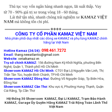
Thủ tục vay vốn ngân hàng nhanh ngọn, lãi suất thấp. Vay
từ 70 - 90% giá trị xe trong vòng 18 - 60 tháng.
Lái thử tận nhà, nhanh chóng trải nghiệm xe
KAMAZ VIỆT
.
NAM
mà không tốn chi phí
════════════════════ ✥✥✥✥ ════════════════════
CÔNG TY CỔ PHẦN KAMAZ VIỆT NAM
Nhà phân phối duy nhất các dòng xe KAMAZ và phụ tùng KAMAZ chính
hãng tại Việt Nam
098.461.7272
Hotline Kamaz (24/24):
Email:
thang.newatlantic@gmail.com
Website:
xetaikamaz.vn
Trụ sở chính KAMAZ:
156 đường Nam Kỳ Khởi Nghĩa, phường Bến
Nghé, Quận 1, Thành phố Hồ Chí Minh
Showroom KAMAZ Hồ Chí Minh:
CT01 Đại Lộ Nguyễn Văn Linh, Thị
Trấn Tân Túc, huyện Bình Chánh, TP.Hồ Chí Minh
Showroom KAMAZ Đồng Nai:
Đường Võ Nguyên Giáp, Tp.Biên Hòa,
Đồng Nai
Showroom KAMAZ Cần Thơ:
Khu vực 6, Phường Hưng Thạnh, Quận
Cái Răng, Tp.Cần Thơ
Hệ thống 30 Showroom KAMAZ, Đại Lí KAMAZ, Trạm Bảo Hành
KAMAZ, Garage Ủy Quyền Hãng KAMAZ Trải Rộng Toàn Lãnh Thổ
Việt Nam