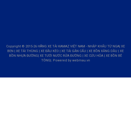
Copyright © 2015-26 HÃNG XE TẢI KAMAZ VIỆT NAM - NHẬP KHẨU TỪ NGA| XE
BEN | XE TẢI THÙNG | XE ĐẦU KÉO | XE TẢI GẮN CẨU | XE BỒN XĂNG DẦU | XE
BỒN NHỰA ĐƯỜNG| XE TƯỚI NƯỚC RỬA ĐƯỜNG | XE CỨU HỎA | XE BỒN BÊ
TÔNG|. Powered by
webmau.vn