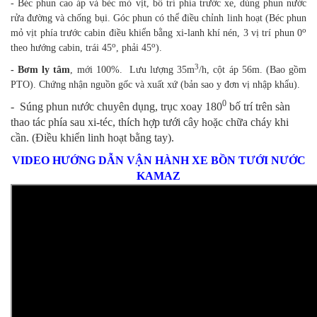
thích hợp tưới
- Béc phun cao áp và béc mỏ vịt, bố trí phía trước xe, dùng phun nước
cây hoặc
rửa đường và chống bụi. Góc phun có thể điều chỉnh linh hoạt (Béc phun
chữa cháy khi
o
mỏ vịt phía trước cabin điều khiển bằng xi-lanh khí nén, 3 vị trí phun 0
cần. (Điều
o
o
theo hướng cabin, trái 45
, phải 45
).
khiển linh
3
- Bơm ly tâm
, mới 100%. Lưu lượng 35m
/h, cột áp 56m. (Bao gồm
hoạt bằng
PTO). Chứng nhận nguồn gốc và xuất xứ (bản sao y đơn vị nhập khẩu).
tay).
- Thân bồn:
0
- Súng phun nước chuyên dụng, trục xoay 180
bố trí trên sàn
thép SS400
thao tác phía sau xi-téc, thích hợp tưới cây hoặc chữa cháy khi
dày 4mm, có
cần. (Điều khiển linh hoạt bằng tay).
vách chắn
sóng (03 vách
VIDEO HƯỚNG DẪN VẬN HÀNH XE BỒN TƯỚI NƯỚC
ngang, 01
KAMAZ
vách dọc,
thanh chóng)
Bồn thép
- Sơn ngoài
bồn: 3 lốp
(chống rỉ, phủ
ma tít, sơn
phủ). Màu sơn
và logo theo
yếu cầu khách
hàng.