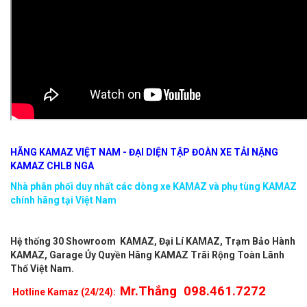
Xe chassi Kamaz
được nhập khẩu từ Nga,
bồn xi tec nước
được
gia công tại Việt Nam theo tiêu chuẩn của cục đăng kiểm.
Năm sản xuất xe cơ sở Kamaz
2017
Năm sản xuất xe bồn xitex nước
2021
Hàng mới 100%
Màu sắc
trắng
HÃNG KAMAZ VIỆT NAM - ĐẠI DIỆN TẬP ĐOÀN XE TẢI NẶNG
KAMAZ CHLB NGA
Nhà phân phối duy nhất các dòng xe KAMAZ và phụ tùng KAMAZ
chính hãng tại Việt Nam
Hệ thống 30 Showroom KAMAZ, Đại Lí KAMAZ, Trạm Bảo Hành
KAMAZ, Garage Ủy Quyền Hãng KAMAZ Trãi Rộng Toàn Lãnh
Thổ Việt Nam.
Mr.Thắng 098.461.7272
Hotline Kamaz (24/24):