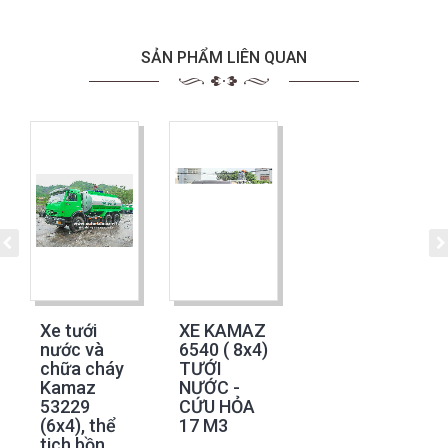
SẢN PHẨM LIÊN QUAN
Xe tưới
XE KAMAZ
nước và
6540 ( 8x4)
chữa cháy
TƯỚI
Kamaz
NƯỚC -
53229
CỨU HỎA
(6x4), thể
17 M3
tich bồn