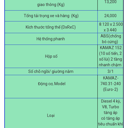
13,200
giao thông (Kg)
Tổng tải trọng xe và hàng (Kg)
24,000
8.120 x 2.500
Kích thước tổng thể (DxRxC)
x 3.440
ABS(chống
Hệ thống phanh
bó cứng)
KAMAZ 152
(10 số tiến, 2
Hộp số
số lùi) 2 tầng
nhanh chậm
Số chỗ ngồi/ giường nằm
3/1
KAMAZ-
Động cơ, Model
740.31-240
(Euro-2)
Diesel 4 kỳ,
V8, Turbo
tăng áp
Loại
có tăng áp
tiêu chuẩn khí