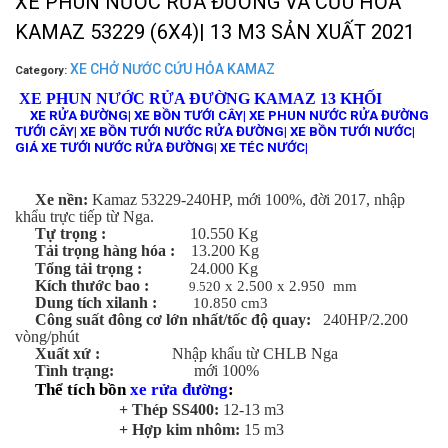
XE PHUN NƯỚC RỬA ĐƯỜNG VÀ CỨU HỎA
KAMAZ 53229 (6X4)| 13 M3 SẢN XUẤT 2021
XE CHỞ NƯỚC CỨU HỎA KAMAZ
Category:
XE PHUN NƯỚC RỬA ĐƯỜNG KAMAZ 13 KHỐI
XE RỬA ĐƯỜNG| XE BỒN TƯỚI CÂY| XE PHUN NƯỚC RỬA ĐƯỜNG
TƯỚI CÂY| XE BỒN TƯỚI NƯỚC RỬA ĐƯỜNG| XE BỒN TƯỚI NƯỚC|
GIÁ XE TƯỚI NƯỚC RỬA ĐƯỜNG| XE TÉC NƯỚC|
Xe nền:
Kamaz 53229-240HP, mới 100%, đời 2017, nhập
khẩu trực tiếp từ Nga.
Tự trọng :
10.550 Kg
Tải trọng hàng hóa :
13.200 Kg
Tổng tải trọng :
24.000 Kg
Kích thước bao :
0 x 2.500 x 2.950 mm
9.52
Dung tích xilanh :
10.850 cm3
Công suất đông cơ lớn nhất/tốc độ quay:
240HP/2.200
vòng/phút
Xuất xứ :
Nhập khẩu từ CHLB Nga
Tình trạng:
mới 100%
Thể tích bồn
xe rửa đường
:
+ Thép SS400:
12-13 m3
+ Hợp kim nhôm:
15 m3