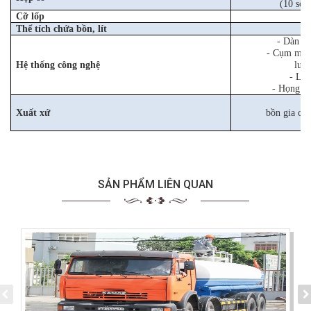
(10 số 
Cỡ lốp
Thể tích chứa bồn, lít
- Dàn ốn
- Cụm máy
Hệ thống công nghệ
lưu
- Lăn
- Họng l
Xe
Xuất xứ
bồn gia cô
SẢN PHẨM LIÊN QUAN