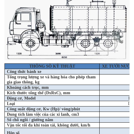
THÔNG SỐ KỸ THUẬT
XE TƯỚI NƯỚC 
Công thức bánh xe
Tổng trọng lượng xe và hàng hóa cho phép
tham
gia
giao
thông, kg
Khoảng cách trục, mm
Kích thước tổng thể (DxRxC), mm
Động cơ, Model
KA
Loại
Die
Công suất động cơ, Kw (Hp)/ vòng/phút
Dung tích làm việc của các xi lanh, cm3
Số chỗ ngồi / giường nằm
Vận tốc tối đa khi toàn tải, không dưới, km/h
Hộp số