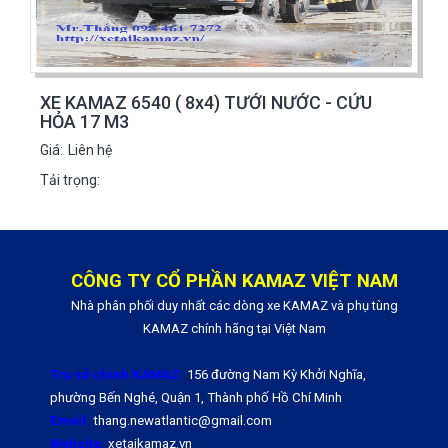
XE KAMAZ 6540 ( 8x4) TƯỚI NƯỚC - CỨU
HỎA 17 M3
Giá:
Liên hệ
Tải trọng:
CÔNG TY CỔ PHẦN KAMAZ VIỆT NAM
Nhà phân phối duy nhất các dòng xe KAMAZ và phụ tùng
KAMAZ chính hãng tại Việt Nam
Trụ sở chính KAMAZ:
156 đường Nam Kỳ Khởi Nghĩa,
phường Bến Nghé, Quận 1, Thành phố Hồ Chí Minh
Email:
thang.newatlantic@gmail.com
Website:
xetaikamaz.vn