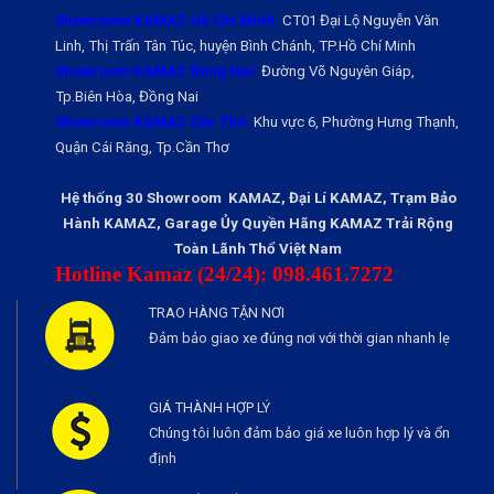
Showroom KAMAZ Hồ Chí Minh:
CT01 Đại Lộ Nguyễn Văn
Linh, Thị Trấn Tân Túc, huyện Bình Chánh, TP.Hồ Chí Minh
Showroom KAMAZ Đồng Nai:
Đường Võ Nguyên Giáp,
Tp.Biên Hòa, Đồng Nai
Showroom KAMAZ Cần Thơ:
Khu vực 6, Phường Hưng Thạnh,
Quận Cái Răng, Tp.Cần Thơ
Hệ thống 30 Showroom KAMAZ, Đại Lí KAMAZ, Trạm Bảo
Hành KAMAZ, Garage Ủy Quyền Hãng KAMAZ Trải Rộng
Toàn Lãnh Thổ Việt Nam
Hotline Kamaz (24/24): 098.461.7272
TRAO HÀNG TẬN NƠI
Đảm bảo giao xe đúng nơi với thời gian nhanh lẹ
GIÁ THÀNH HỢP LÝ
Chúng tôi luôn đảm bảo giá xe luôn hợp lý và ổn
định