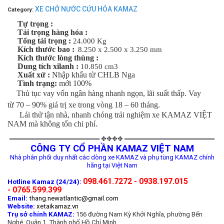
XE CHỞ NƯỚC CỨU HỎA KAMAZ
Category:
Tự trọng :
Tải trọng hàng hóa :
Tổng tải trọng :
24.000 Kg
Kích thước bao :
8.250 x 2.500 x 3.250 mm
Kích thước lòng thùng :
Dung tích xilanh :
10.850 cm3
Xuất xứ :
Nhập khẩu từ CHLB Nga
Tình trạng:
mới 100%
Thủ tục vay vốn ngân hàng nhanh ngọn, lãi suất thấp. Vay
từ 70 – 90% giá trị xe trong vòng 18 – 60 tháng.
Lái thử tận nhà, nhanh chóng trải nghiệm xe KAMAZ VIỆT
.
NAM mà không tốn chi phí
════════════════════ ✥✥✥✥ ════════════════════
CÔNG TY CỔ PHẦN KAMAZ VIỆT NAM
Nhà phân phối duy nhất các dòng xe KAMAZ và phụ tùng KAMAZ chính
hãng tại Việt Nam
098.461.7272 - 0938.197.015
Hotline Kamaz (24/24):
- 0765.599.399
Email:
thang.newatlantic@gmail.com
Website:
xetaikamaz.vn
Trụ sở chính KAMAZ:
156 đường Nam Kỳ Khởi Nghĩa, phường Bến
Nghé, Quận 1, Thành phố Hồ Chí Minh