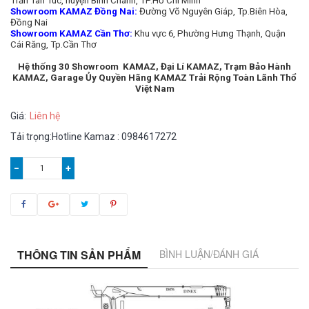
Trấn Tân Túc, huyện Bình Chánh, TP.Hồ Chí Minh
Showroom KAMAZ Đồng Nai:
Đường Võ Nguyên Giáp, Tp.Biên Hòa,
Đồng Nai
Showroom KAMAZ Cần Thơ:
Khu vực 6, Phường Hưng Thạnh, Quận
Cái Răng, Tp.Cần Thơ
Hệ thống 30 Showroom KAMAZ, Đại Lí KAMAZ, Trạm Bảo Hành
KAMAZ, Garage Ủy Quyền Hãng KAMAZ Trải Rộng Toàn Lãnh Thổ
Việt Nam
Giá:
Liên hệ
Tải trọng:Hotline Kamaz : 0984617272
−
+
THÔNG TIN SẢN PHẨM
BÌNH LUẬN/ĐÁNH GIÁ