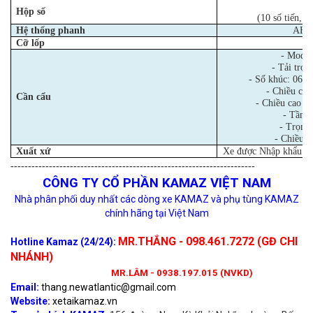
Hộp số
(10 số tiến, 2
Hệ thống phanh
ABS 
Cỡ lốp
- Mode
- Tải trọ
- Số khúc: 06, 
- Chiều cao
Cần cẩu
- Chiều cao tố
- Tầm v
- Trọng 
- Chiều r
Xuất xứ
Xe được Nhập khẩu từ
----------------------------------------------------------------------
CÔNG TY CỔ PHẦN KAMAZ VIỆT NAM
Nhà phân phối duy nhất các dòng xe KAMAZ và phụ tùng KAMAZ
chính hãng tại Việt Nam
MR.THẮNG - 098.461.7272 (GĐ CHI
Hotline Kamaz (24/24):
NHÁNH)
MR.LÂM - 0938.197.015 (NVKD)
Email:
thang.newatlantic@gmail.com
Website:
xetaikamaz.vn