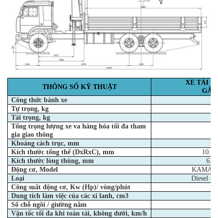
XE TẢI T
THÔNG SỐ KỸ THUẬT
GẮN 
Công thức bánh xe
Tự trọng, kg
Tải trọng, kg
Tổng trọng lượng xe va hàng hóa tối đa tham
gia
giao thông
Khoảng cách trục, mm
4
Kích thước tổng thể (DxRxC), mm
10.27
Kích thước lòng thùng, mm
6.50
Động cơ, Model
KAMAZ-7
Loại
Diesel 4 
Công suất động cơ, Kw (Hp)/ vòng/phút
19
Dung tích làm việc của các xi lanh, cm3
Số chỗ ngồi / giường nằm
Vận tốc tối đa khi toàn tải, không dưới, km/h