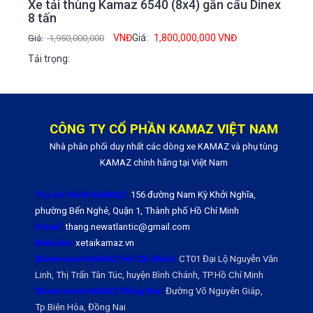
Xe tải thùng Kamaz 6540 (8x4) gắn cẩu Dinex
8 tấn
VNĐ
Giá:
1,800,000,000
VNĐ
Giá:
1,950,000,000
Tải trọng:
CÔNG TY CỔ PHẦN KAMAZ VIỆT NAM
Nhà phân phối duy nhất các dòng xe KAMAZ và phụ tùng
KAMAZ chính hãng tại Việt Nam
Trụ sở chính KAMAZ:
156 đường Nam Kỳ Khởi Nghĩa,
phường Bến Nghé, Quận 1, Thành phố Hồ Chí Minh
Email:
thang.newatlantic@gmail.com
Website:
xetaikamaz.vn
Showroom KAMAZ Hồ Chí Minh:
CT01 Đại Lộ Nguyễn Văn
Linh, Thị Trấn Tân Túc, huyện Bình Chánh, TP.Hồ Chí Minh
Showroom KAMAZ Đồng Nai:
Đường Võ Nguyên Giáp,
Tp.Biên Hòa, Đồng Nai