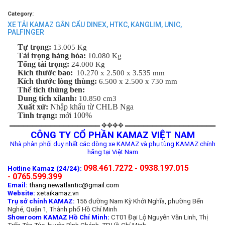
Category:
XE TẢI KAMAZ GẮN CẨU DINEX, HTKC, KANGLIM, UNIC,
PALFINGER
Tự trọng:
13.005 Kg
Tải trọng hàng hóa:
10.080 Kg
Tổng tải trọng:
24.000 Kg
Kích thước bao:
10.270 x 2.500 x 3.535 mm
Kích thước lòng thùng:
6.500 x 2.500 x 730 mm
Thể tích thùng ben:
Dung tích xilanh:
10.850 cm3
Xuất xứ:
Nhập khẩu từ CHLB Nga
Tình trạng:
mới 100%
════════════════════ ✥✥✥✥ ════════════════════
CÔNG TY CỔ PHẦN KAMAZ VIỆT NAM
Nhà phân phối duy nhất các dòng xe KAMAZ và phụ tùng KAMAZ chính
hãng tại Việt Nam
098.461.7272 - 0938.197.015
Hotline Kamaz (24/24):
- 0765.599.399
Email:
thang.newatlantic@gmail.com
Website:
xetaikamaz.vn
Trụ sở chính KAMAZ:
156 đường Nam Kỳ Khởi Nghĩa, phường Bến
Nghé, Quận 1, Thành phố Hồ Chí Minh
Showroom KAMAZ Hồ Chí Minh:
CT01 Đại Lộ Nguyễn Văn Linh, Thị