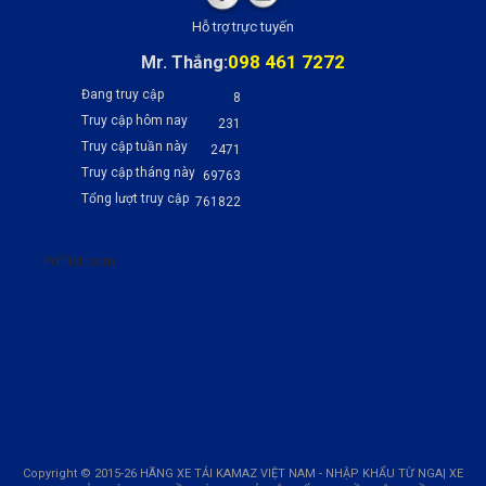
Hỗ trợ trực tuyến
098 461 7272
Mr. Thắng:
Đang truy cập
8
Truy cập hôm nay
231
Truy cập tuần này
2471
Truy cập tháng này
69763
Tổng lượt truy cập
761822
Pdflist.com
Copyright © 2015-26 HÃNG XE TẢI KAMAZ VIỆT NAM - NHẬP KHẨU TỪ NGA| XE