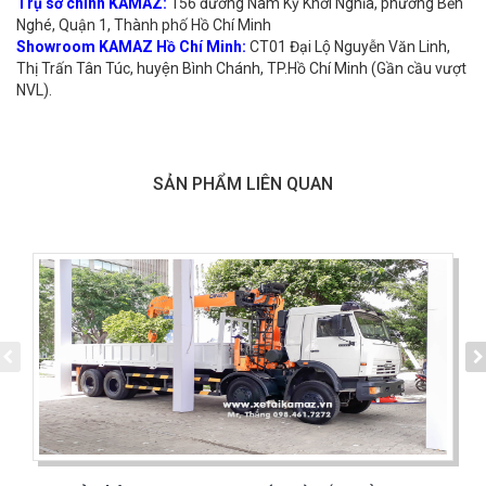
Trụ sở chính KAMAZ:
156 đường Nam Kỳ Khởi Nghĩa, phường Bến
Nghé, Quận 1, Thành phố Hồ Chí Minh
Showroom KAMAZ Hồ Chí Minh:
CT01 Đại Lộ Nguyễn Văn Linh,
Thị Trấn Tân Túc, huyện Bình Chánh, TP.Hồ Chí Minh (Gần cầu vượt
NVL).
SẢN PHẨM LIÊN QUAN