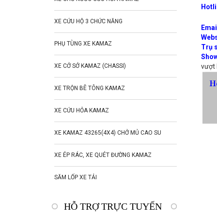
Hotl
XE CỨU HỘ 3 CHỨC NĂNG
Emai
Webs
PHỤ TÙNG XE KAMAZ
Trụ 
Show
XE CỞ SỞ KAMAZ (CHASSI)
vượt 
XE TRỘN BÊ TÔNG KAMAZ
XE CỨU HỎA KAMAZ
XE KAMAZ 43265(4X4) CHỞ MỦ CAO SU
XE ÉP RÁC, XE QUÉT ĐƯỜNG KAMAZ
SĂM LỐP XE TẢI
HỖ TRỢ TRỰC TUYẾN