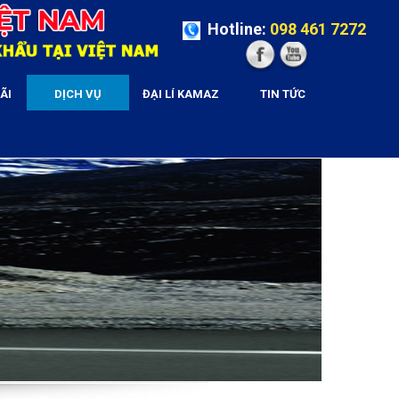
Hotline:
098 461 7272
ÃI
DỊCH VỤ
ĐẠI LÍ KAMAZ
TIN TỨC