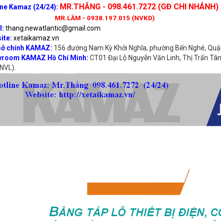
MR.THẮNG - 098.461.7272 (GĐ CHI NHÁNH)
ine Kamaz (24/24):
MR.LÂM - 0938.197.015 (NVKD)
l:
thang.newatlantic@gmail.com
ite:
xetaikamaz.vn
sở chính KAMAZ:
156 đường Nam Kỳ Khởi Nghĩa, phường Bến Nghé, Quận
room KAMAZ Hồ Chí Minh:
CT01 Đại Lộ Nguyễn Văn Linh, Thị Trấn Tân 
NVL).