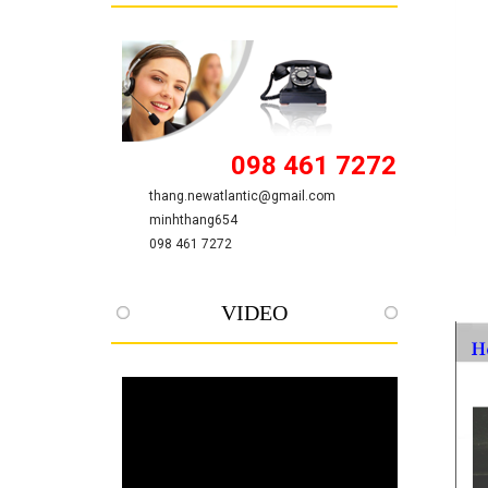
098 461 7272
thang.newatlantic@gmail.com
minhthang654
098 461 7272
VIDEO