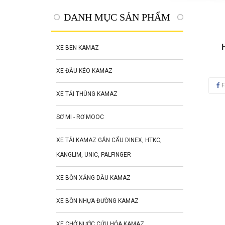
DANH MỤC SẢN PHẨM
XE BEN KAMAZ
XE ĐẦU KÉO KAMAZ
F
XE TẢI THÙNG KAMAZ
SƠ MI - RƠ MOOC
XE TẢI KAMAZ GẮN CẨU DINEX, HTKC,
KANGLIM, UNIC, PALFINGER
XE BỒN XĂNG DẦU KAMAZ
XE BỒN NHỰA ĐƯỜNG KAMAZ
XE CHỞ NƯỚC CỨU HỎA KAMAZ