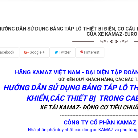
HƯỚNG DẪN SỬ DỤNG BẢNG TÁP LÔ THIẾT BỊ ĐIỆN, CƠ CẤU Đ
CỦA XE KAMAZ-EURO
acebook
Google +
Twitter
Pinterest
HÃNG KAMAZ VIỆT NAM - ĐẠI DIỆN TẬP ĐOÀN
GỬI ĐẾN QUÝ KHÁCH HÀNG, CÁC BÁC T
HƯỚNG DẪN SỬ DỤNG BẢNG TÁP LÔ THIẾ
KHIỂN,CÁC THIẾT BỊ TRONG CA
XE TẢI KAMAZ- ĐỘNG CƠ TIÊU CHUẨ
--------------------------------------------------
CÔNG TY CỔ PHẦN KAMAZ 
Nhà phân phối duy nhất các dòng xe KAMAZ và phụ tùng