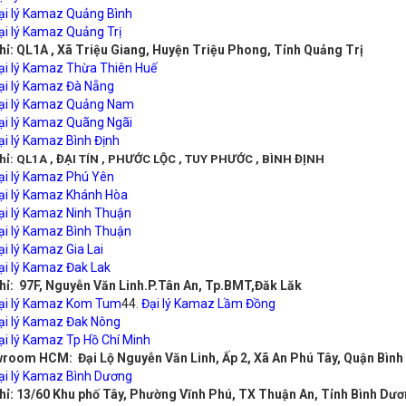
ại lý Kamaz Quảng Bình
ại lý Kamaz Quảng Trị
hỉ: QL1A , Xã Triệu Giang, Huyện Triệu Phong, Tỉnh Quảng Trị
ại lý Kamaz Thừa Thiên Huế
ại lý Kamaz Đà Nẵng
ại lý Kamaz Quảng Nam
ại lý Kamaz Quãng Ngãi
ại lý Kamaz Bình Định
hỉ: QL1A , ĐẠI TÍN , PHƯỚC LỘC , TUY PHƯỚC , BÌNH ĐỊNH
ại lý Kamaz Phú Yên
ại lý Kamaz Khánh Hòa
ại lý Kamaz Ninh Thuận
ại lý Kamaz Bình Thuận
ại lý Kamaz Gia Lai
ại lý Kamaz Đak Lak
chỉ: 97F, Nguyễn Văn Linh.P.Tân An, Tp.BMT,Đăk Lăk
ại lý Kamaz Kom Tum
44.
Đại lý Kamaz Lầm Đồng
ại lý Kamaz Đak Nông
ại lý Kamaz Tp Hồ Chí Minh
room HCM: Đại Lộ Nguyễn Văn Linh, Ấp 2, Xã An Phú Tây, Quận Bình
ại lý Kamaz Bình Dương
chỉ: 13/60 Khu phố Tây, Phường Vĩnh Phú, TX Thuận An, Tỉnh Bình Dư