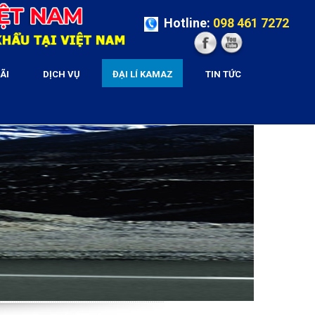
Hotline:
098 461 7272
ÃI
DỊCH VỤ
ĐẠI LÍ KAMAZ
TIN TỨC