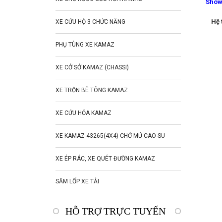
Show
Hệ 
XE CỨU HỘ 3 CHỨC NĂNG
PHỤ TÙNG XE KAMAZ
XE CỞ SỞ KAMAZ (CHASSI)
XE TRỘN BÊ TÔNG KAMAZ
XE CỨU HỎA KAMAZ
XE KAMAZ 43265(4X4) CHỞ MỦ CAO SU
XE ÉP RÁC, XE QUÉT ĐƯỜNG KAMAZ
SĂM LỐP XE TẢI
HỖ TRỢ TRỰC TUYẾN