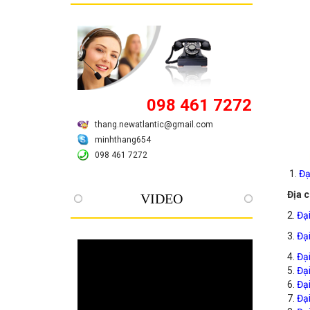
098 461 7272
thang.newatlantic@gmail.com
minhthang654
098 461 7272
1.
Đạ
Địa c
VIDEO
2.
Đạ
3.
Đạ
4.
Đạ
5.
Đạ
6.
Đạ
7.
Đạ