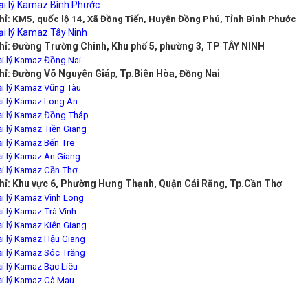
ại lý Kamaz Bình Phước
hỉ:
KM5, quốc lộ 14, Xã Đồng Tiến, Huyện Đồng Phú, Tỉnh Bình Phước
ại lý Kamaz Tây Ninh
chỉ: Đường Trường Chinh, Khu phố 5, phường 3, TP TÂY NINH
i lý Kamaz Đồng Nai
chỉ: Đường Võ Nguyên Giáp
,
Tp.Biên Hòa, Đồng Nai
i lý Kamaz Vũng Tàu
i lý Kamaz Long An
i lý Kamaz Đồng Tháp
i lý Kamaz Tiền Giang
i lý Kamaz Bến Tre
i lý Kamaz An Giang
i lý Kamaz Cần Thơ
chỉ: Khu vực 6, Phường Hưng Thạnh, Quận Cái Răng, Tp.Cần Thơ
i lý Kamaz Vĩnh Long
i lý Kamaz Trà Vinh
i lý Kamaz Kiên Giang
i lý Kamaz Hậu Giang
i lý Kamaz Sóc Trăng
i lý Kamaz Bạc Liêu
i lý Kamaz Cà Mau