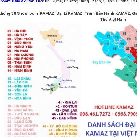
room KAMAZ Cần Thơ:
Khu vực 6, Phường Hưng Thạnh, Quận Cái Răng, Tp
thống 30 Showroom KAMAZ, Đại Lí KAMAZ, Trạm Bảo Hành KAMAZ, Ga
Thổ Việt Nam