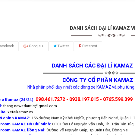
DANH SÁCH ĐẠI LÍ KAMAZ V
acebook
Google +
Twitter
Pinterest
DANH SÁCH CÁC ĐẠI LÍ KAMAZ 
════════════════════ ✥✥✥✥ ════
CÔNG TY CỔ PHẦN KAMAZ 
Nhà phân phối duy nhất các dòng xe KAMAZ và phụ tùng
098.461.7272 - 0938.197.015 - 0765.599.399
ine Kamaz (24/24):
l:
thang.newatlantic@gmail.com
ite:
xetaikamaz.vn
sở chính KAMAZ:
156 đường Nam Kỳ Khởi Nghĩa, phường Bến Nghé, Quận 1, 
room KAMAZ Hồ Chí Minh:
CT01 Đại Lộ Nguyễn Văn Linh, Thị Trấn Tân Túc, h
room KAMAZ Đồng Nai:
Đường Võ Nguyên Giáp, Tp.Biên Hòa, Đồng Nai