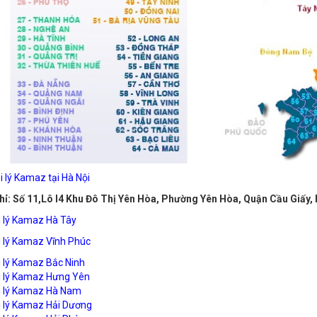
i lý Kamaz tại Hà Nội
hỉ: Số 11,Lô I4 Khu Đô Thị Yên Hòa, Phường Yên Hòa, Quận Cầu Giấy, 
i lý Kamaz Hà Tây
i lý Kamaz Vĩnh Phúc
i lý Kamaz Bắc Ninh
i lý Kamaz Hưng Yên
i lý Kamaz Hà Nam
i lý Kamaz Hải Dương