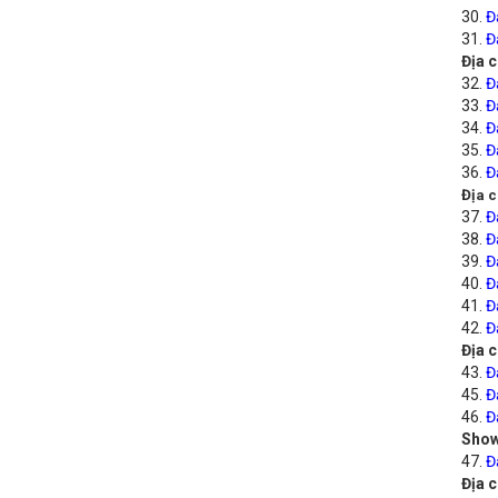
30.
Đ
31.
Đ
Địa c
32.
Đ
33.
Đ
34.
Đ
35.
Đ
36.
Đ
Địa c
37.
Đ
38.
Đ
39.
Đ
40.
Đ
41.
Đ
42.
Đ
Địa 
43.
Đ
45.
Đ
46.
Đ
Show
47.
Đ
Địa 