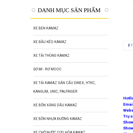
DANH MỤC SẢN PHẨM
XE BEN KAMAZ
XE ĐẦU KÉO KAMAZ
F
XE TẢI THÙNG KAMAZ
SƠ MI - RƠ MOOC
XE TẢI KAMAZ GẮN CẨU DINEX, HTKC,
KANGLIM, UNIC, PALFINGER
Hotl
Emai
XE BỒN XĂNG DẦU KAMAZ
Webs
Trụ 
XE BỒN NHỰA ĐƯỜNG KAMAZ
Show
Show
XE CHỞ NƯỚC CỨU HỎA KAMAZ